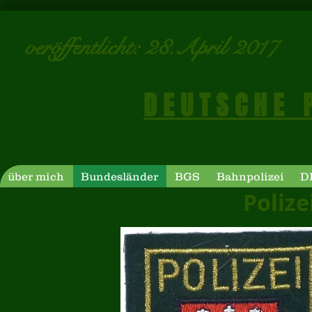
veröffentlicht: 28.A
D E U T S C H E P 
über mich
Bundesländer
BGS
Bahnpolizei
D
Polizei