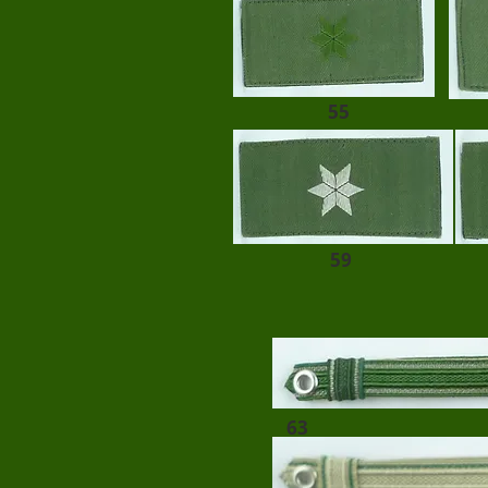
55
59
63