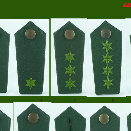
zu
2
3
4
5