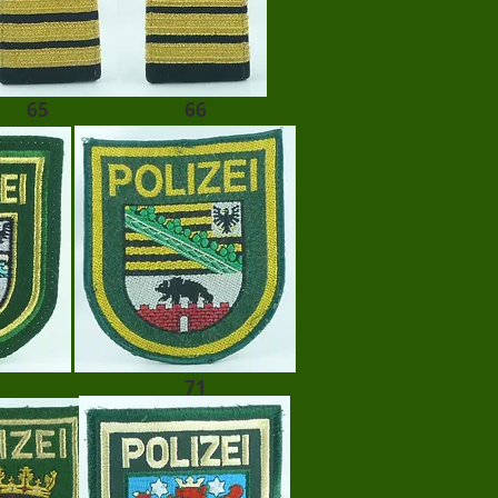
65
66
71