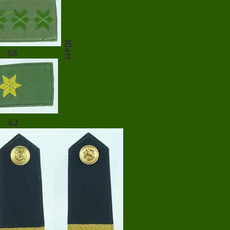
Klett
58
62