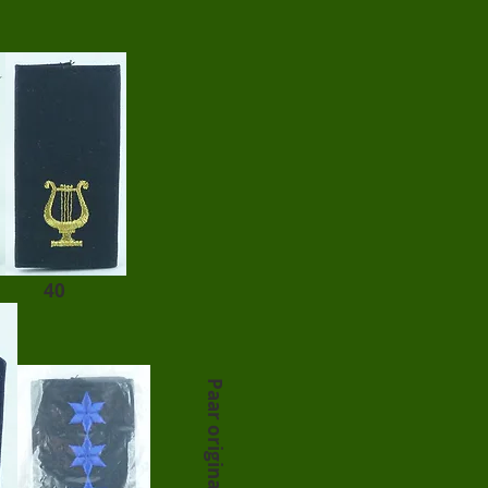
40
Paar originalverpackt