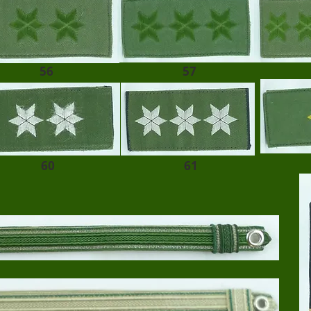
56
57
60
61