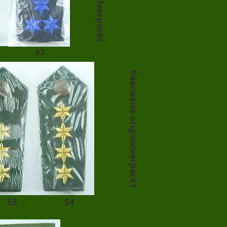
47
Paarweise originalverpackt
53
54