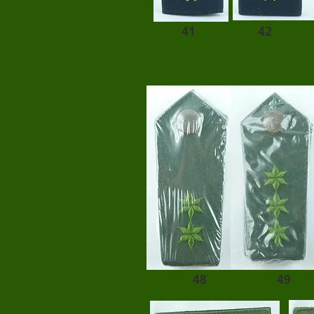
41
42
48
49