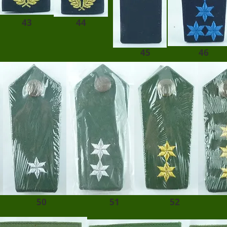
43
44
45
46
50
51
52