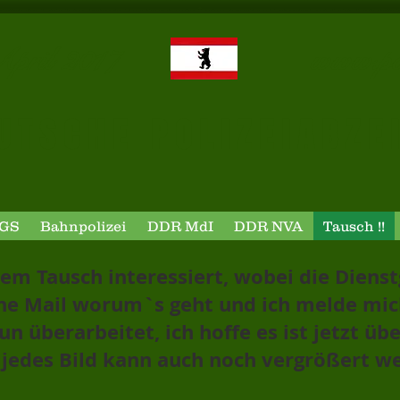
ht: 28.April 2017
www.pol
U T S C H E P O L I Z E I A B Z E 
GS
Bahnpolizei
DDR MdI
DDR NVA
Tausch !!
nem Tausch interessiert, wobei die Diens
Eine Mail worum`s geht und ich melde mic
un überarbeitet, ich hoffe es ist jetzt übe
 jedes Bild kann auch noch vergrößert we