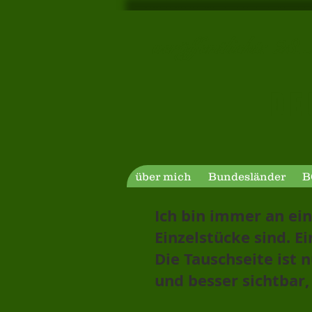
veröffentlic
D E 
über mich
Bundesländer
B
Ich bin immer an ei
Einzelstücke sind. 
Die Tauschseite ist n
und besser sichtbar,