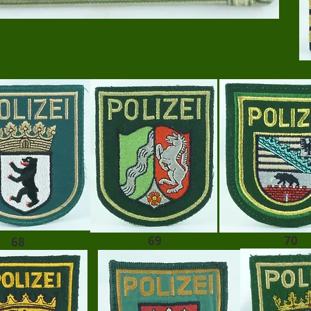
69
70
68