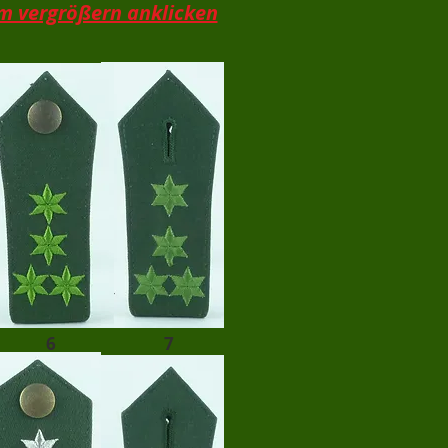
m vergrößern anklicken
6
7