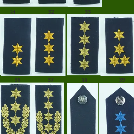
32
33
31
36
37
39
38