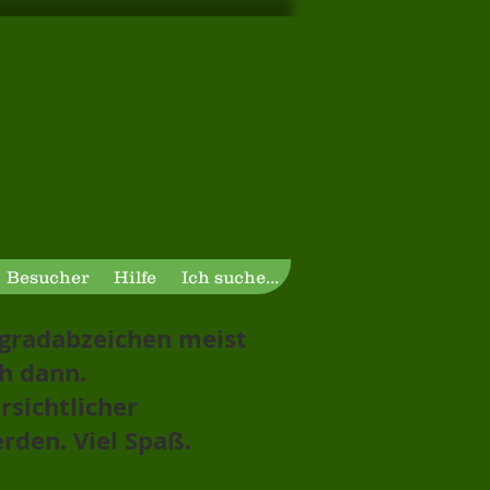
izei-abzeichen.com
I C H E N
und mehr
Besucher
Hilfe
Ich suche...
tgradabzeichen meist
h dann.
rsichtlicher
rden. Viel Spaß.