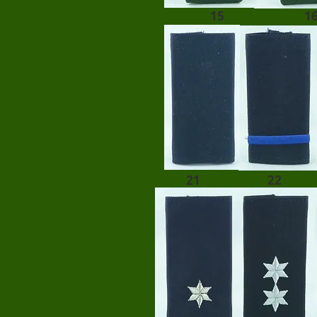
15
1
21
22