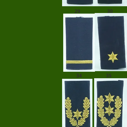
29
30
34
35